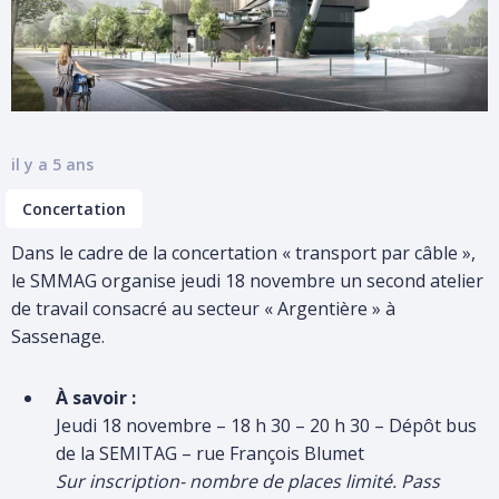
PÔLESUD-ALPEXPO
LE TERRITOIRE
PEM GONCELIN
RER FERROVIAIRE
LES ÉLUS
LES CONCERTATIONS
ENTRETIEN ET DÉVELOPPEMENT DU RÉSEAU
LES FINANCES
CONTACT
PEM BRIGNOUD
PLATEFORME PARTICIPATIVE
NOUVELLE BILLETTIQUE
COMITÉS SYNDICAUX
LES CONCERTATIONS
ACCÈS +
il y a 5 ans
M, UNE VISION GLOBALE DES MOBILITÉS
TÉLÉCHARGEMENTS
LIAISON INTER-RIVES LA BÂTIE-LE VERSOUD – MISE EN
Concertation
REVOIR UN COMITÉ SYNDICAL
COMPATIBILITÉ DES DOCUMENTS D’URBANISME
PDU 2030
Dans le cadre de la concertation « transport par câble »,
TRAVAUX
ÉTUDES ET ENQUÊTES
le SMMAG organise jeudi 18 novembre un second atelier
M
de travail consacré au secteur « Argentière » à
DOSSIERS DE PRESSE
MARCHÉS PUBLICS
Sassenage.
ACTES ADMINISTRATIFS
MENTIONS LÉGALES
POLITIQUE DE CONFIDENTIALITÉ
À savoir :
COMITÉS LOCAUX DES MOBILITÉS
Jeudi 18 novembre – 18 h 30 – 20 h 30 – Dépôt bus
OFFRES D’EMPLOI ET DE STAGE
de la SEMITAG – rue François Blumet
Sur inscription- nombre de places limité. Pass
Saisissez