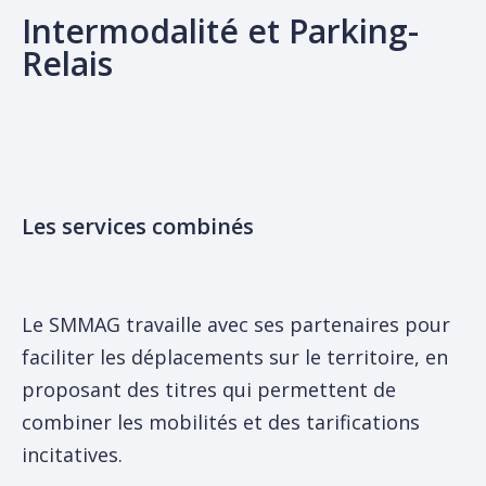
LE TERRITOIRE
Intermodalité et Parking-
RER FERROVIAIRE
PEM GONCELIN
LES ÉLUS
Relais
ENTRETIEN ET DÉVELOPPEMENT DU RÉSEAU
LES CONCERTATIONS
LES FINANCES
CONTACT
NOUVELLE BILLETTIQUE
PEM BRIGNOUD
PLATEFORME PARTICIPATIVE
COMITÉS SYNDICAUX
LES CONCERTATIONS
ACCÈS +
M, UNE VISION GLOBALE DES MOBILITÉS
TÉLÉCHARGEMENTS
LIAISON INTER-RIVES LA BÂTIE-LE VERSOUD – MISE EN 
REVOIR UN COMITÉ SYNDICAL
Les services combinés
PDU 2030
TRAVAUX
ÉTUDES ET ENQUÊTES
M
DOSSIERS DE PRESSE
MARCHÉS PUBLICS
Le SMMAG travaille avec ses partenaires pour
ACTES ADMINISTRATIFS
MENTIONS LÉGALES
faciliter les déplacements sur le territoire, en
POLITIQUE DE CONFIDENTIALITÉ
proposant des titres qui permettent de
COMITÉS LOCAUX DES MOBILITÉS
combiner les mobilités et des tarifications
OFFRES D’EMPLOI ET DE STAGE
incitatives.
Saisissez