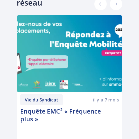
réseau
 ans
Vie du Syndicat
il y a 7 mois
V
se
Enquête EMC² « Fréquence
Re
plus »