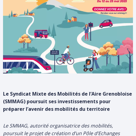
PÔLESUD-ALPEXPO
LE TERRITOIRE
PEM GONCELIN
RER FERROVIAIRE
LES ÉLUS
LES CONCERTATIONS
ENTRETIEN ET DÉVELOPPEMENT DU RÉSEAU
LES FINANCES
CONTACT
PEM BRIGNOUD
PLATEFORME PARTICIPATIVE
NOUVELLE BILLETTIQUE
COMITÉS SYNDICAUX
LES CONCERTATIONS
ACCÈS +
M, UNE VISION GLOBALE DES MOBILITÉS
TÉLÉCHARGEMENTS
LIAISON INTER-RIVES LA BÂTIE-LE VERSOUD – MISE EN
REVOIR UN COMITÉ SYNDICAL
COMPATIBILITÉ DES DOCUMENTS D’URBANISME
PDU 2030
TRAVAUX
ÉTUDES ET ENQUÊTES
M
DOSSIERS DE PRESSE
MARCHÉS PUBLICS
Le
Syndicat Mixte des Mobilités de l’Aire Grenobloise
ACTES ADMINISTRATIFS
MENTIONS LÉGALES
(SMMAG) poursuit ses investissements pour
POLITIQUE DE CONFIDENTIALITÉ
préparer l’avenir des mobilités du territoire
COMITÉS LOCAUX DES MOBILITÉS
OFFRES D’EMPLOI ET DE STAGE
Le SMMAG, autorité organisatrice des mobilités,
Saisissez
poursuit le projet de création d’un Pôle d’Echanges