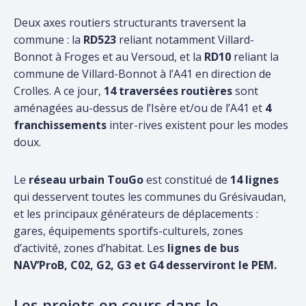
Deux axes routiers structurants traversent la
commune : la
RD523
reliant notamment Villard-
Bonnot à Froges et au Versoud, et la
RD10
reliant la
commune de Villard-Bonnot à l’A41 en direction de
Crolles. A ce jour,
14 traversées routières
sont
aménagées au-dessus de l’Isère et/ou de l’A41 et
4
franchissements
inter-rives existent pour les modes
doux.
Le
réseau urbain TouGo
est constitué de
14 lignes
qui desservent toutes les communes du Grésivaudan,
et les principaux générateurs de déplacements :
gares, équipements sportifs-culturels, zones
d’activité, zones d’habitat. Les
lignes de bus
NAV’ProB, C02, G2, G3 et G4 desserviront le PEM.
Les projets en cours dans le