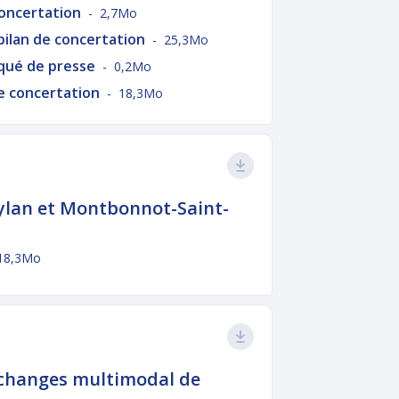
concertation
- 2,7Mo
ilan de concertation
- 25,3Mo
qué de presse
- 0,2Mo
e concertation
- 18,3Mo
ylan et Montbonnot-Saint-
18,3Mo
échanges multimodal de