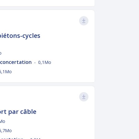
piétons-cycles
o
e concertation
- 0,1Mo
5,1Mo
rt par câble
Mo
5,7Mo